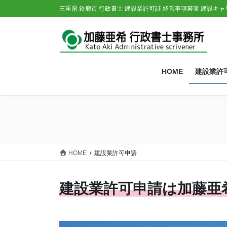
コ
ナ
三重県 鈴鹿市 行政書士 建設業許可証 経営事項審査 建設キ
ン
ビ
テ
ゲ
ン
ー
ツ
シ
に
ョ
HOME
建設業許
移
ン
動
に
移
動
HOME
建設業許可申請
建設業許可申請は加藤亜