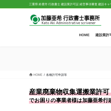
コ
ナ
三重県 鈴鹿市 行政書士 建設業許可証 経営事項審査 建設キ
ン
ビ
テ
ゲ
ン
ー
ツ
シ
に
ョ
HOME
建設業許
移
ン
動
に
移
動
HOME
各種許可申請等
産業廃棄物収集運搬業許可
でお困りの事業者様は加藤亜希行